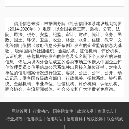
信用信息来源：根据国务院《社会信用体系建设规划纲要
（2014-2020年）》规定，以全国各级工商、质检、公安、法
院、司法、税务、安监、纪监、审计、财政、统计、商务、民
政、国土、环保、卫生、农业、林业、水务、住建、教育、文
化等部门依据《政府信息公开条例》发布的企业监管信息为基
础， 吸纳国内外社团组织、金融机构、征信机构、评价机构、
认证机构、慈善机构等发布的信息及实名制下个人发布的评价
信息，依法为境内外合法成立的各类市场主体接入中国企业评
估管理委员会信用信息公示系统并出具接入单位证书，对接入
单位的信用档案情况进行独立、客观、公正、公平、公开、动
态记录，供各国各级政府部门、行政机关、招标系统、银行系
统、金融机构、事业单位、征信机构、评价机构、认证机构、
商会协会、主流新闻媒体、社会公众和广大消费者免查询。
网站首页
丨
行业动态
丨
国务院文件
丨
政策法规
丨
资讯动态
丨
行业规范
丨
信用标注
丨
信用与法
丨
信用百科
丨
维权投诉
丨
联合惩戒
丨