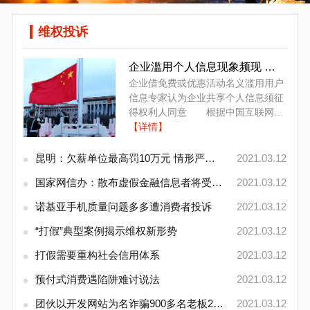
维权投诉
企业滥用个人信息现象频现 专
家建议制定相应法规
企业借免费或优惠活动名义滥用用户
信息专家认为企业共享个人信息须征
得权利人同意 根据中国互联网络
信息中心发布的《中国互联网络发展
【详情】
状况统计报告》，截至2020年3月，
我国...
昆明：欠薪单位最高罚10万元 情形严重者列入“黑
2021.03.12
国家网信办：散布虚假金融信息者将受联合惩戒
2021.03.12
诺基亚手机质量问题多多遭消费者投诉
2021.03.12
“打假”典型案例揭示维权新形势
2021.03.12
打假需要重构社会信用体系
2021.03.12
预付式消费遇陷阱难讨说法
2021.03.12
团伙以开发网站为名诈骗900多名老板2000多万
2021.03.12